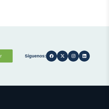
Síguenos:
r