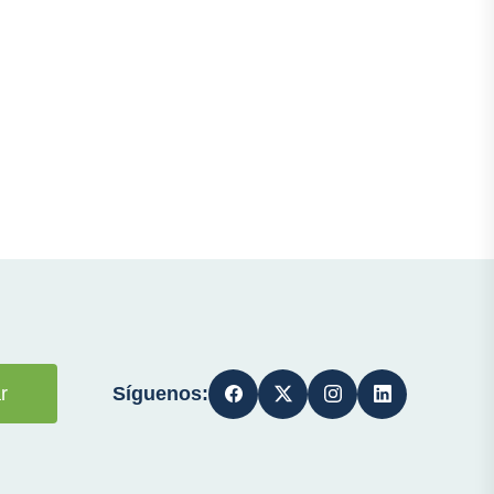
Síguenos:
r