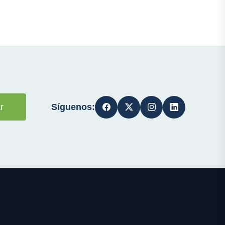
Síguenos:
r