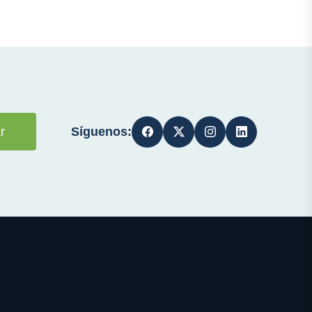
Síguenos:
r