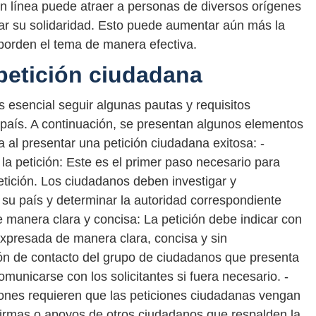
n línea puede atraer a personas de diversos orígenes
sar su solidaridad. Esto puede aumentar aún más la
borden el tema de manera efectiva.
petición ciudadana
 esencial seguir algunas pautas y requisitos
a país. A continuación, se presentan algunos elementos
 al presentar una petición ciudadana exitosa: -
rá la petición: Este es el primer paso necesario para
petición. Los ciudadanos deben investigar y
 su país y determinar la autoridad correspondiente
de manera clara y concisa: La petición debe indicar con
r expresada de manera clara, concisa y sin
ón de contacto del grupo de ciudadanos que presenta
omunicarse con los solicitantes si fuera necesario. -
iones requieren que las peticiones ciudadanas vengan
irmas o apoyos de otros ciudadanos que respalden la